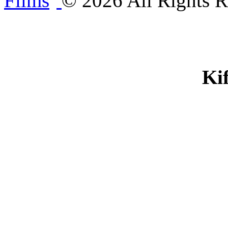
©
2026
All Rights R
Ki