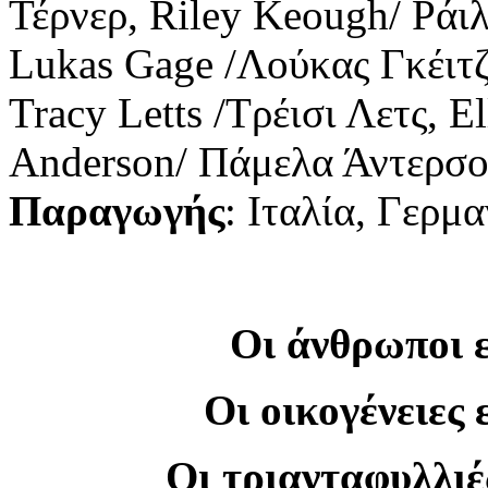
Τέρνερ, Riley Keough/ Ράιλ
Lukas Gage /Λούκας Γκέιτζ
Tracy Letts /Τρέισι Λετς, 
Anderson/ Πάμελα Άντερσ
Παραγωγής
: Ιταλία, Γερμ
Οι άνθρωποι ε
Οι οικογένειες 
Οι τριανταφυλλιέ