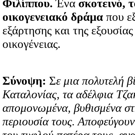
Φιλίππου.
Ένα
σκοτεινό, 
οικογενειακό δράμα
που εξ
εξάρτησης και της εξουσίας
οικογένειας.
Σύνοψ
η:
Σ
ε μια πολυτελή β
Καταλονίας, τα αδέλφια Τζα
απομονωμένα, βυθισμένα στ
περιουσία τους. Αποφεύγουν 
του τυφλού πατέρα τους, αν