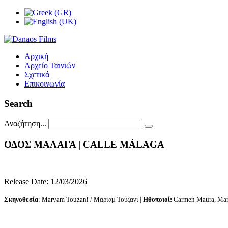
Αρχική
Αρχείο Ταινιών
Σχετικά
Επικοινωνία
Search
Αναζήτηση...
ΟΔΟΣ
ΜΑΛΑΓΑ
|
CALLE
MÁLAGA
Release Date: 12/03/2026
Σκηνοθεσία
: Maryam Touzani / Μαριάμ Τουζανί |
Ηθοποιοί:
Carmen Maura, Mart