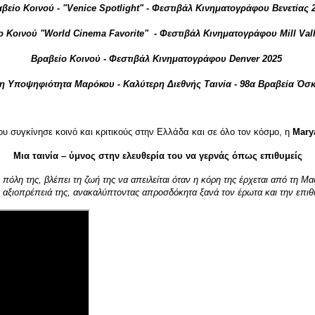
βείο Κοινού - "Venice Spotlight" - Φεστιβάλ Κινηματογράφου Βενετίας 
ο Κοινού "World Cinema Favorite" - Φεστιβάλ Κινηματογράφου Mill Vall
Βραβείο Κοινού - Φεστιβάλ Κινηματογράφου Denver 2025
η Υποψηφιότητα Μαρόκου - Καλύτερη Διεθνής Ταινία - 98α Βραβεία Όσκ
ου συγκίνησε κοινό και κριτικούς στην Ελλάδα και σε όλο τον κόσμο, η
Mary
Μια ταινία – ύμνος στην ελευθερία του να γερνάς όπως επιθυμείς
πόλη της, βλέπει τη ζωή της να απειλείται όταν η κόρη της έρχεται από τη Μ
ην αξιοπρέπειά της, ανακαλύπτοντας απροσδόκητα ξανά τον έρωτα και την επιθ