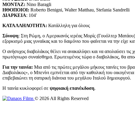
ΜΟΝΤΑΖ
:
Nino Baragli
ΗΘΟΠΟΙΟΙ
:
Roberto Benigni, Walter Matthau, Stefania Sandrelli
ΔΙΑΡΚΕΙΑ
: 104'
ΚΑΤΑΛΛΗΛΟΤΗΤΑ:
Κατάλληλη για όλους
Σύνοψη
: Στη Ρώμη, ο Αμερικανός ιερέας Μορίς (Γουόλτερ Ματάου), 
εξορκισμό μιας γυναίκας και το δαιμόνιο που φαίνεται να την είχε κ
Ο ανήσυχος διαβολάκος θέλει να ανακαλύψει και να απολαύσει τις χα
πρωτόγνωρο συναίσθημα. Ερωτευμένος τώρα ο διαβολάκος, θα αποδε
Για την ταινία:
Μια από τις πρώτες μεγάλου μήκους ταινίες του βραβ
Διαβολάκος», ο Μπενίνι εμπνέεται από την καθολική του οικογένει
επιβεβαιώνει τη σατιρική διάνοια του μεγάλου Ιταλού δημιουργού.
Η ταινία κυκλοφορεί σε
ψηφιακή επανέκδοση
.
©
2026
All Rights Reserved