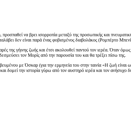
προσπαθεί να βρει ισορροπία μεταξύ της προσωπικής και πνευματικής 
αταλάβει δεν είναι παρά ένας φοβισμένος διαβολάκος (Ρομπέρτο Μπενίν
ρές της γήινης ζωής και έτσι ακολουθεί παντού τον ιερέα. Όταν όμως 
σμεύσει τον Μορίς από την παρουσία του και θα τρέξει πίσω της.
ευμένου με Όσκαρ (για την ερμηνεία του στην ταινία «Η ζωή είναι ωρα
α και δομεί την ιστορία γύρω από τον αυστηρό ιερέα και τον ανήσυχ