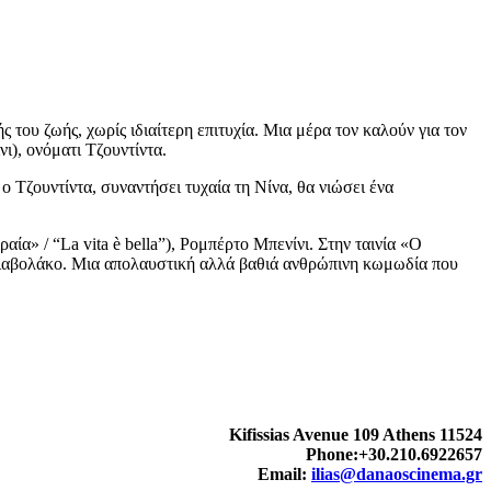
του ζωής, χωρίς ιδιαίτερη επιτυχία. Μια μέρα τον καλούν για τον
ι), ονόματι Τζουντίντα.
ο Τζουντίντα, συναντήσει τυχαία τη Νίνα, θα νιώσει ένα
ία» / “La vita è bella”), Ρομπέρτο Μπενίνι. Στην ταινία «Ο
ο διαβολάκο. Μια απολαυστική αλλά βαθιά ανθρώπινη κωμωδία που
Kifissias Avenue 109 Athens 11524
Phone:+30.210.6922657
Email:
ilias@danaoscinema.gr