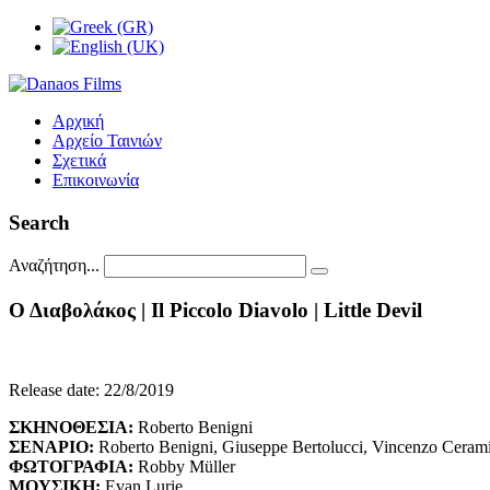
Αρχική
Αρχείο Ταινιών
Σχετικά
Επικοινωνία
Search
Αναζήτηση...
Ο
Διαβολάκος
|
Il
Piccolo
Diavolo
|
Little
Devil
Release date: 22/8/2019
ΣΚΗΝΟΘΕΣΙΑ
:
Roberto Benigni
ΣΕΝΑΡΙΟ
:
Roberto Benigni, Giuseppe Bertolucci, Vincenzo Ceram
ΦΩΤΟΓΡΑΦΙΑ
:
Robby Müller
ΜΟΥΣΙΚΗ
:
Evan Lurie